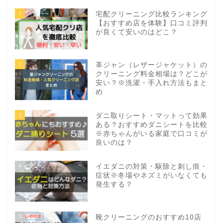
1
宅配クリーニング比較ランキング
【おすすめ店を体験】口コミ評判
が良くて安いのはどこ？
2
革ジャン（レザージャケット）の
クリーニング料金相場は？どこが
安い？※洗濯・手入れ方法もまと
め
3
ダニ取りシート・マットって効果
ある？おすすめダニシートを比較
※赤ちゃんがいる家庭で口コミが
良いのは？
4
イエダニの対策・駆除と刺し痕・
症状※冬場やネズミがいなくても
発生する？
5
靴クリーニングのおすすめ10店