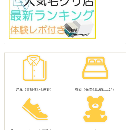
洋服（普段使い&保管）
布団（保管&圧縮仕上げ）