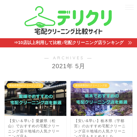
⇒10店以上利用して比較♪宅配クリーニング店ランキング
― ARCHIVES ―
2021年 5月
都道府県別のクリーニング店
都道府県別のクリーニング店
【安い＆早い】愛媛県（松
【安い&早い】栃木県（宇都
山）でおすすめの宅配クリー
宮）のおすすめ宅配クリーニ
ニング店※地域の人気クリー
ング店※地域の人気クリーニ
ニング店も
ング店もまとめました