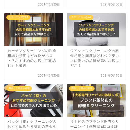
2021年5月30日
2021年5月30日
クリーニングQ＆A
クリーニングQ＆A
カーテンクリーニングの料金
ワイシャツクリーニングの料
相場や頻度はどれ位がベス
金相場と頻度はどれ位？安い
ト？おすすめのお店（宅配含
上に洗いの品質が高いお店は
む）も厳選
どこ？
2021年5月30日
2021年5月30日
商品ごと料金や相場
商品ごと料金や相場
バッグ（鞄）クリーニングの
リナビスでブランド財布クリ
おすすめ店と素材別の料金相
ーニング【体験談&口コミ評