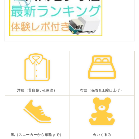
洋服（普段使い&保管）
布団（保管&圧縮仕上げ）
靴（スニーカーから革靴まで）
ぬいぐるみ