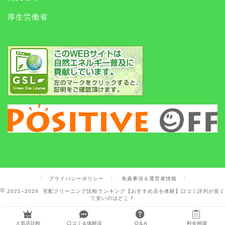
厚生労働省
プライバシーポリシー
免責事項＆運営者情報
2021–2026 宅配クリーニング比較ランキング【おすすめ店を体験】口コミ評判が良く
て安いのはどこ？
人気店比較
口コミ＆体験談
Q＆A
料金相場