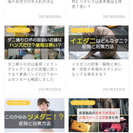
場※自宅での手入れ方法も
判】リナビスは皮革製品も得
意？安い？
2021年5月30日
2021年5月30日
ダニ退治（対策）
ダニ退治（対策）
ダニ捕りロボは薬局（ドラッ
イエダニの対策・駆除と刺し
グストア）などの店舗に売っ
痕・症状※冬場やネズミがい
てる？東急ハンズだけ？ホー
なくても発生する？
ムセンターも確認しました
2021年5月30日
2021年5月30日
ダニ退治（対策）
クリーニングQ＆A