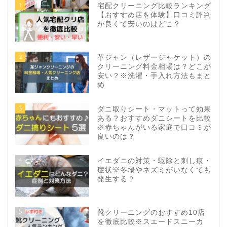
1
宅配クリーニング比較ランキング
【おすすめ店を体験】口コミ評判
が良くて安いのはどこ？
2
革ジャン（レザージャケット）の
クリーニング料金相場は？どこが
安い？※洗濯・手入れ方法もまと
め
3
ダニ取りシート・マットって効果
ある？おすすめダニシートを比較
※赤ちゃんがいる家庭で口コミが
良いのは？
4
イエダニの対策・駆除と刺し痕・
症状※冬場やネズミがいなくても
発生する？
5
靴クリーニングのおすすめ10店
を徹底比較※スエードスニーカ