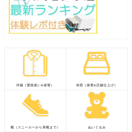
洋服（普段使い&保管）
布団（保管&圧縮仕上げ）
靴（スニーカーから革靴まで）
ぬいぐるみ