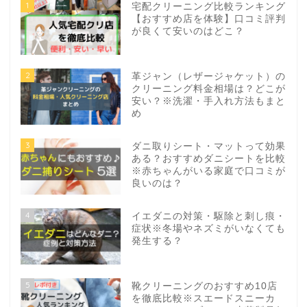
1
宅配クリーニング比較ランキング
【おすすめ店を体験】口コミ評判
が良くて安いのはどこ？
2
革ジャン（レザージャケット）の
クリーニング料金相場は？どこが
安い？※洗濯・手入れ方法もまと
め
3
ダニ取りシート・マットって効果
ある？おすすめダニシートを比較
※赤ちゃんがいる家庭で口コミが
良いのは？
4
イエダニの対策・駆除と刺し痕・
症状※冬場やネズミがいなくても
発生する？
5
靴クリーニングのおすすめ10店
を徹底比較※スエードスニーカ