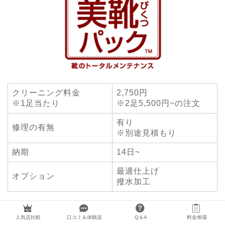
クリーニング料金
2,750円
※1足当たり
※2足5,500円~の注文
有り
修理の有無
※別途見積もり
納期
14日~
最適仕上げ
オプション
撥水加工
1足2,750円～（2足パックからの注文）で靴のクリーニ
人気店比較
口コミ＆体験談
Q＆A
料金相場
ングが可能な美靴パック