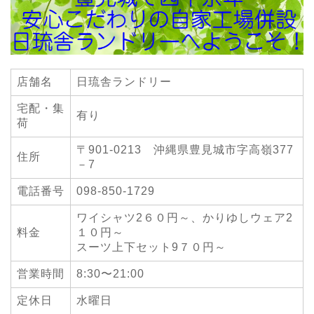
店舗名
日琉舎ランドリー
宅配・集
有り
荷
〒901-0213 沖縄県豊見城市字高嶺377
住所
－7
電話番号
098-850-1729
ワイシャツ2６０円～、かりゆしウェア2
料金
１０円～
スーツ上下セット9７０円～
営業時間
8:30〜21:00
定休日
水曜日