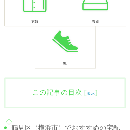
衣類
布団
靴
この記事の目次
[
]
表示
鶴見区（横浜市）でおすすめの宅配