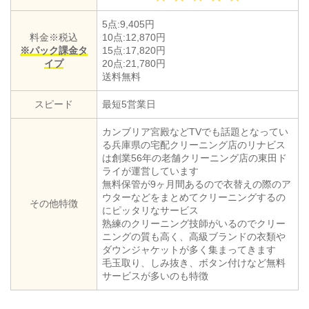
5点:9,405円
料金※税込
10点:12,870円
※パック課金タ
15点:17,820円
イプ
20点:21,780円
送料無料
スピード
最短5営業日
カンブリア宮殿などTVでも話題となってい
る兵庫県の宅配クリーニング店のリナビス
は創業56年の老舗クリーニング店の東田ド
ライが運営しています
無料保管が9ヶ月間あるので衣替えの際のア
ウターなどをまとめてクリーニングするの
その他特徴
にピッタリなサービス
熟練のクリーニング技師がいるのでクリー
ニングの質も高く、高級ブランドの衣類や
ダウンジャケットが多く集まってきます
毛玉取り、しみ抜き、ボタン付けなど無料
サービスが多いのも特徴