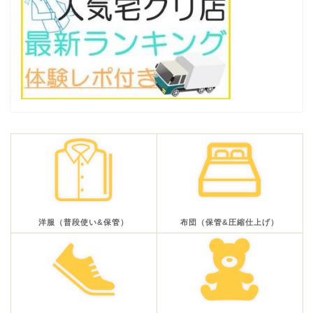
洋服（普段使い&保管）
布団（保管&圧縮仕上げ）