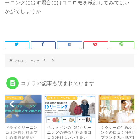
ーニングに出す場合にはココロモを検討してみてはい
かがでしょうか
コチラの記事も読まれています
クリーニング店一覧
宅配クリーニング店一覧
宅配クリーニング店一覧
村要ドライクリーニン
ベルメゾンの宅配クリー
ネクシーの宅配クリ
の口コミ評判と料金プ
ニングの特徴と料金※口
ングの口コミ評判と
ンまとめ※満足度が
コミ評判はいい？高い
プラン※九州地方以