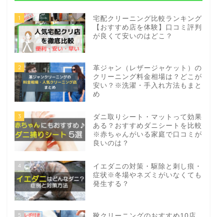
1
宅配クリーニング比較ランキング
【おすすめ店を体験】口コミ評判
が良くて安いのはどこ？
2
革ジャン（レザージャケット）の
クリーニング料金相場は？どこが
安い？※洗濯・手入れ方法もまと
め
3
ダニ取りシート・マットって効果
ある？おすすめダニシートを比較
※赤ちゃんがいる家庭で口コミが
良いのは？
4
イエダニの対策・駆除と刺し痕・
症状※冬場やネズミがいなくても
発生する？
5
靴クリーニングのおすすめ10店