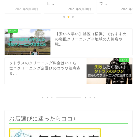
.
と...
で...
2021年5月30日
2021年5月30日
2021年5
【安い＆早い】旭区（横浜）でおすすめ
の宅配クリーニング※地域の人気店や
靴...
タトラスのクリーニング料金はいくら
位？クリーニング店選びのコツや注意点
ま...
お店選びに迷ったらココ♪