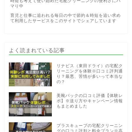
時短も考えて使い始めた宅配クリーニングの便利さにハ
マり中
育児と仕事に追われる毎日の中で節約＆時短を追い求め
て利用したサービスをこのサイトでシェアしています
よく読まれている記事
リナビス（東田ドライ）の宅配ク
リーニングを体験※口コミ評判通
り？最悪、苦情が多いって本当な
の？
美靴パックの口コミ評価【体験レ
ポ】※送り方やキャンペーン情報
もまとめました
プラスキューブの宅配クリーニン
グの口コミ評判と料金プラン※高