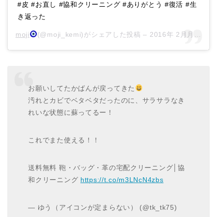
#皮 #お直し #協和クリーニング #ありがとう #復活 #生
き返った
moji
(@moji_kemi)がシェアした投稿 –
2016年 2月月27日午後5時55分PST
お願いしてたかばんが戻ってきた
汚れとカビでベタベタだったのに、サラサラなき
れいな状態に蘇ってるー！
これでまた使える！！
送料無料 鞄・バッグ・革の宅配クリーニング│協
和クリーニング
https://t.co/m3LNcN4zbs
— ゆう（アイコンが定まらない） (@tk_tk75)