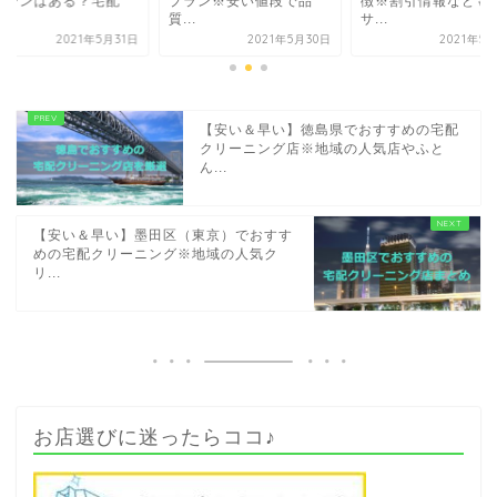
ペーンはある？宅配
プラン※安い値段で品
徴※割引情報なども
.
質...
サ...
2021年5月31日
2021年5月30日
2021年5
【安い＆早い】徳島県でおすすめの宅配
クリーニング店※地域の人気店やふと
ん...
【安い＆早い】墨田区（東京）でおすす
めの宅配クリーニング※地域の人気ク
リ...
お店選びに迷ったらココ♪