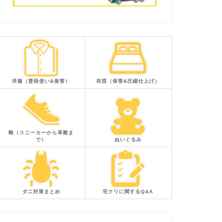
洋服（普段使い&保管）
布団（保管&圧縮仕上げ）
靴（スニーカーから革靴ま
で）
ぬいぐるみ
ダニ対策まとめ
宅クリに関するQ&A