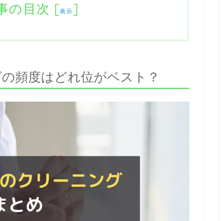
事の目次
[
]
表示
グの頻度はどれ位がベスト？