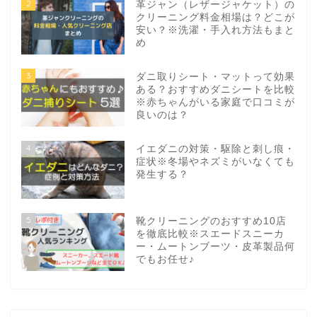
2
革ジャン（レザージャケット）の
クリーニング料金相場は？どこが
安い？※洗濯・手入れ方法もまと
め
3
ダニ取りシート・マットって効果
ある？おすすめダニシートを比較
※赤ちゃんがいる家庭で口コミが
良いのは？
4
イエダニの対策・駆除と刺し痕・
症状※冬場やネズミがいなくても
発生する？
5
靴クリーニングのおすすめ10店
を徹底比較※スエードスニーカ
ー・ムートンブーツ・皮革製品何
でもお任せ♪