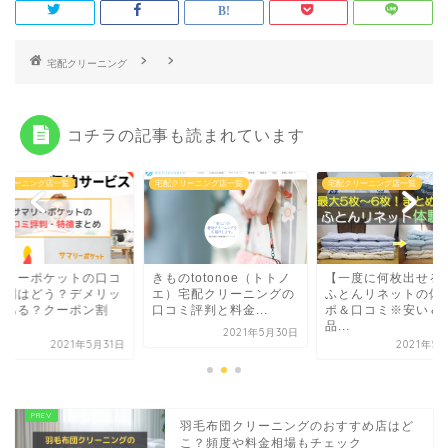
コチラの記事も読まれています
クリーニング店一覧
宅配クリーニング店一覧
宅配クリーニング店一覧
マリーポケットの口コ
きものtotonoe（トトノ
【一度に何枚出せる
評判はどう？デメリッ
エ）宅配クリーニングの
ふとんリネットの体
はある？クーポン割
口コミ評判と料金...
ポ＆口コミ※安い＆
.
品...
2021年5月30日
2021年5月31日
2021年5
羽毛布団クリーニングのおすすめ店はど
こ？頻度や料金相場もチェック