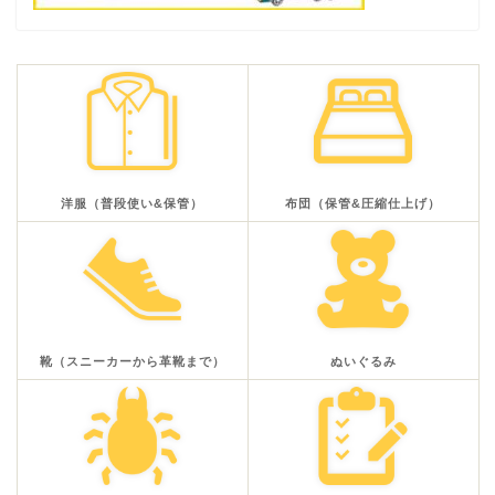
洋服（普段使い&保管）
布団（保管&圧縮仕上げ）
靴（スニーカーから革靴まで）
ぬいぐるみ