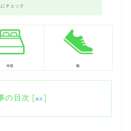
先にチェック
布団
靴
事の目次
[
]
表示