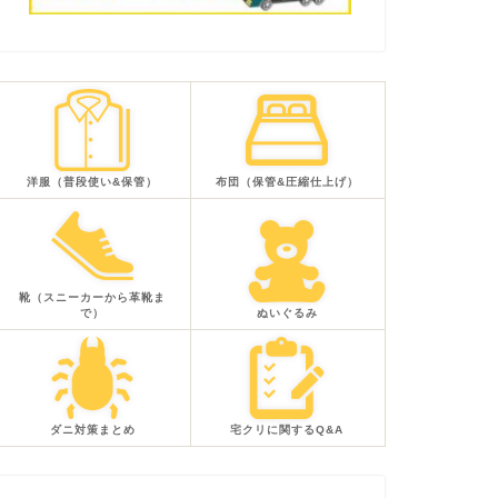
洋服（普段使い&保管）
布団（保管&圧縮仕上げ）
靴（スニーカーから革靴ま
で）
ぬいぐるみ
ダニ対策まとめ
宅クリに関するQ&A