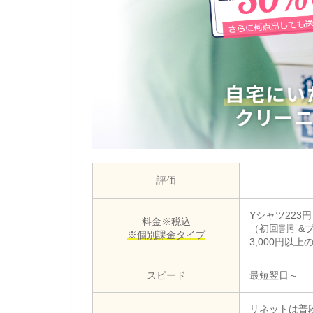
評価
Yシャツ223
料金※税込
（初回割引&
※個別課金タイプ
3,000円以
スピード
最短翌日～
リネットは普