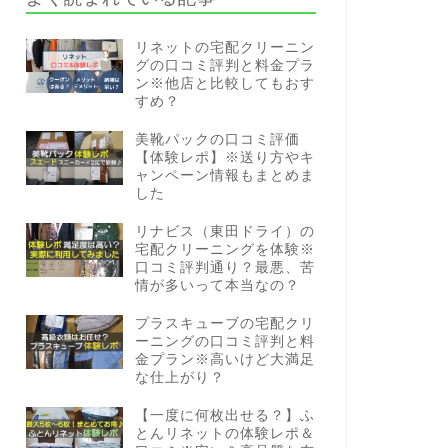
リネットの宅配クリーニン
グの口コミ評判と料金プラ
ン※他店と比較してもおす
すめ？
美靴パックの口コミ評価
【体験レポ】※送り方やキ
ャンペーン情報もまとめま
した
リナビス（東田ドライ）の
宅配クリーニングを体験※
口コミ評判通り？最悪、苦
情が多いって本当なの？
プラスキューブの宅配クリ
ーニングの口コミ評判と料
金プラン※高いけど大満足
な仕上がり？
【一度に何枚出せる？】ふ
とんリネットの体験レポ＆