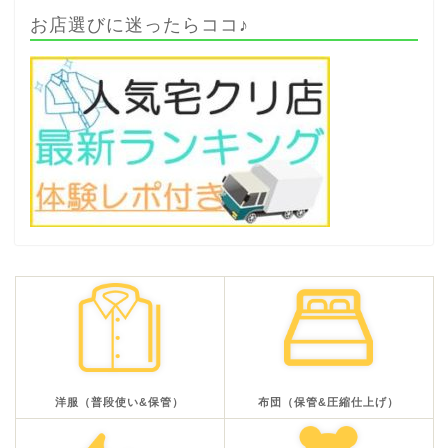
お店選びに迷ったらココ♪
洋服（普段使い&保管）
布団（保管&圧縮仕上げ）