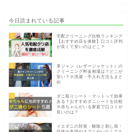
今日読まれている記事
1
宅配クリーニング比較ランキング
【おすすめ店を体験】口コミ評判
が良くて安いのはどこ？
2
革ジャン（レザージャケット）の
クリーニング料金相場は？どこが
安い？※洗濯・手入れ方法もまと
め
3
ダニ取りシート・マットって効果
ある？おすすめダニシートを比較
※赤ちゃんがいる家庭で口コミが
良いのは？
4
イエダニの対策・駆除と刺し痕・
症状※冬場やネズミがいなくても