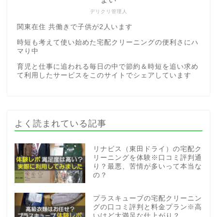
デリクリ管理人
関東在住 共働きで子供が2人います
時短も考えて使い始めた宅配クリーニングの便利さにハ
マり中
育児と仕事に追われる毎日の中で節約＆時短を追い求め
て利用したサービスをこのサイトでシェアしています
よく読まれている記事
リナビス（東田ドライ）の宅配ク
リーニングを体験※口コミ評判通
り？最悪、苦情が多いって本当な
の？
プラスキューブの宅配クリーニン
グの口コミ評判と料金プラン※高
いけど大満足な仕上がり？