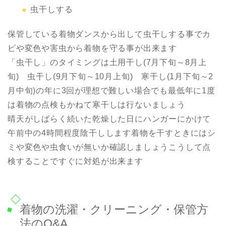
虫干しする
保管している着物ダンスから出して虫干しする事でカ
ビや変色や害虫から着物を守る事が出来ます
「虫干し」のタイミングは土用干し(7月下旬～8月上
旬) 虫干し(9月下旬～10月上旬) 寒干し(1月下旬～2
月中旬)の年に3回が理想で難しい場合でも最低年に1度
は着物の点検もかねて寒干しは行ないましょう
晴天がしばらく続いた乾燥した日にハンガーにかけて
午前中の4時間程度陰干しします着物を干すときにはシ
ミや変色や虫食いが無いか確認しましょうこうして点
検することですぐに対処が出来ます
着物の洗濯・クリーニング・保管方
法のQ&A