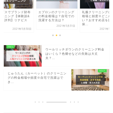
ナビスでブランド財布
エプロンのクリーニング
礼服クリーニングの
リーニング【体験談&
の料金相場は？自宅での
相場と頻度※どこが
コミ評判】リナビス
洗濯する方法は？
い？おすすめ店を比
.
保...
2021年5月31日
2021年5月30日
2021年5
ウールリッチダウンのクリーニング料金
はいくら？色褪せなどの失敗は大丈
夫？...
じゅうたん（カーペット）のクリーニン
グの料金相場や頻度※自宅で洗濯はで
き...