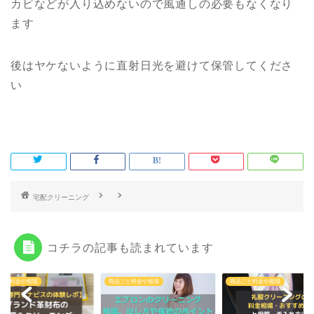
カビなどが入り込めないので風通しの必要もなくなり
ます
後はヤケないように直射日光を避けて保管してくださ
い
コチラの記事も読まれています
ごと料金や相場
商品ごと料金や相場
商品ごと料金や相場